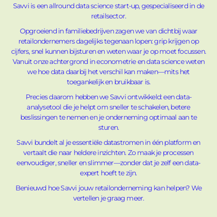
Savvi is een allround data science start-up, gespecialiseerd in de
retailsector.
Opgroeiend in familiebedrijven zagen we van dichtbij waar
retailondernemers dagelijks tegenaan lopen: grip krijgen op
cijfers, snel kunnen bijsturen en weten waar je op moet focussen.
Vanuit onze achtergrond in econometrie en data science weten
we hoe data daarbij het verschil kan maken—mits het
toegankelijk en bruikbaar is.
Precies daarom hebben we Savvi ontwikkeld: een data-
analysetool die je helpt om sneller te schakelen, betere
beslissingen te nemen en je onderneming optimaal aan te
sturen.
Savvi bundelt al je essentiële datastromen in één platform en
vertaalt die naar heldere inzichten. Zo maak je processen
eenvoudiger, sneller en slimmer—zonder dat je zelf een data-
expert hoeft te zijn.
Benieuwd hoe Savvi jouw retailonderneming kan helpen? We
vertellen je graag meer.