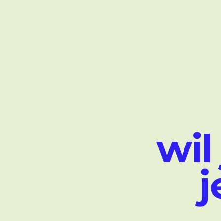
wil
j