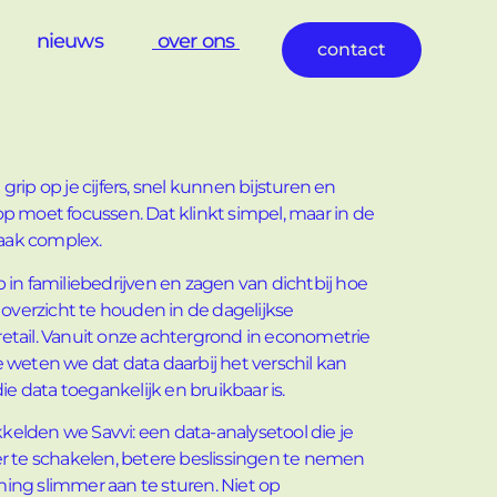
nieuws
over ons
contact
je grip op je cijfers, snel kunnen bijsturen en
p moet focussen. Dat klinkt simpel, maar in de
 vaak complex.
 in familiebedrijven en zagen van dichtbij hoe
m overzicht te houden in de dagelijkse
etail. Vanuit onze achtergrond in econometrie
 weten we dat data daarbij het verschil kan
 data toegankelijk en bruikbaar is.
elden we Savvi: een data-analysetool die je
er te schakelen, betere beslissingen te nemen
ing slimmer aan te sturen. Niet op