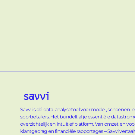
Savvi is dé data-analysetool voor mode-, schoenen- 
sportretailers. Het bundelt al je essentiële datastro
overzichtelijk en intuïtief platform. Van omzet en voo
klantgedrag en financiële rapportages – Savvi vertaal