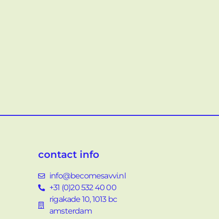
contact info
info@becomesavvi.nl
+31 (0)20 532 40 00
rigakade 10, 1013 bc
amsterdam