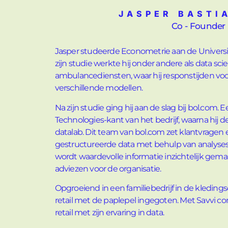
JASPER BASTI
Co - Founder
Jasper studeerde Econometrie aan de Universi
zijn studie werkte hij onder andere als data scie
ambulancediensten, waar hij responstijden vo
verschillende modellen.
Na zijn studie ging hij aan de slag bij bol.com. 
Technologies-kant van het bedrijf, waarna hij
datalab. Dit team van bol.com zet klantvragen
gestructureerde data met behulp van analyses
wordt waardevolle informatie inzichtelijk gema
adviezen voor de organisatie.
Opgroeiend in een familiebedrijf in de kledingse
retail met de paplepel ingegoten. Met Savvi com
retail met zijn ervaring in data.