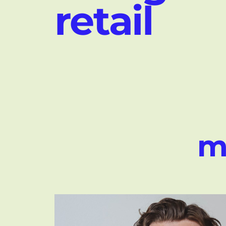
retail
m