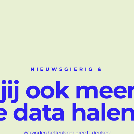
NIEUWSGIERIG &
 jij ook meer
e data hale
Wij vinden het leuk om mee te denken!