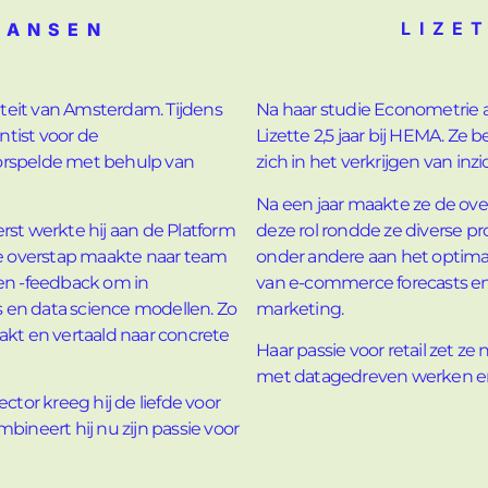
LIZE
AANSEN
teit van Amsterdam. Tijdens
Na haar studie Econometrie 
ntist voor de
Lizette 2,5 jaar bij HEMA. Ze 
orspelde met behulp van
zich in het verkrijgen van inzi
Na een jaar maakte ze de over
Eerst werkte hij aan de Platform
deze rol rondde ze diverse pr
 de overstap maakte naar team
onder andere aan het optimal
 en -feedback om in
van e-commerce forecasts en 
 en data science modellen. Zo
marketing.
akt en vertaald naar concrete
Haar passie voor retail zet ze
met datagedreven werken en 
ctor kreeg hij de liefde voor
bineert hij nu zijn passie voor