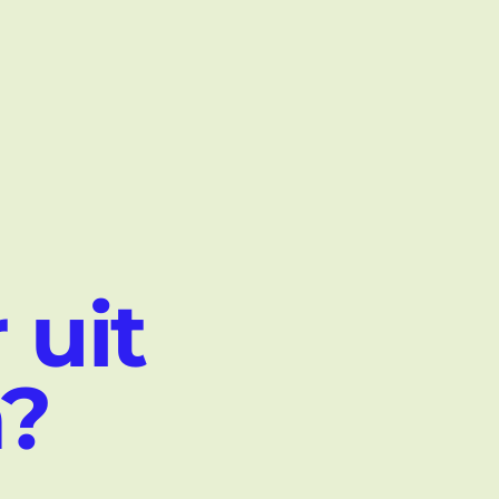
 uit
n?