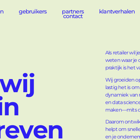
en
gebruikers
partners
klantverhalen
contact
Als retailer wil 
weten waar je o
praktijk is het
wij
Wij groeiden op
lastig het is o
in
dynamiek van r
en data science
maken—mits die
reven
Daarom ontwikk
helpt om snell
en je ondernem