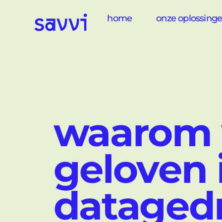
home
onze oplossing
waarom 
geloven 
dataged