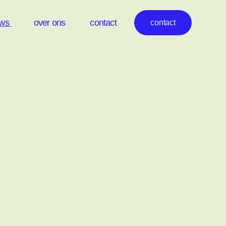
uws
over ons
contact
contact